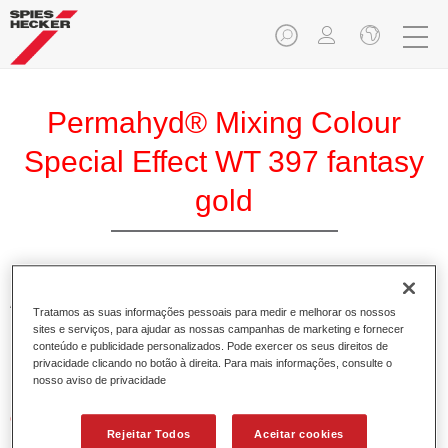
Permahyd® Mixing Colour
Special Effect WT 397 fantasy
gold
A Base Permahyd de Efeito Especial WT 397 Dourado
Tratamos as suas informações pessoais para medir e melhorar os nossos
Fantasia é adequada para utilização nos sistemas
sites e serviços, para ajudar as nossas campanhas de marketing e fornecer
Permahyd Base Bicamada Hi-TEC 480 e Permahyd Base
conteúdo e publicidade personalizados. Pode exercer os seus direitos de
privacidade clicando no botão à direita. Para mais informações, consulte o
Bicamada de Efeito 286.
nosso aviso de privacidade
Características do produto
Rejeitar Todos
Aceitar cookies
Simples e rápido de aplicar.