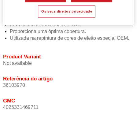
Oferece uma precisão de cor excepcional mesmo com
orientação de efeito.
Os seus direitos privacidade
Promove tempos de processo curtos.
Permite um disfarce fácil e fiável.
Proporciona uma óptima cobertura.
Utilizada na repintura de cores de efeito especial OEM.
Product Variant
Not available
Referência do artigo
36103970
GMC
4025331469711