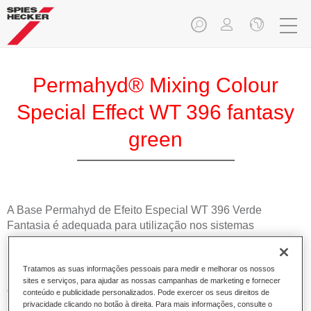
Permahyd® Mixing Colour
Special Effect WT 396 fantasy
green
A Base Permahyd de Efeito Especial WT 396 Verde
Fantasia é adequada para utilização nos sistemas
Permahyd Base Bicamada Hi-TEC 480 e Permahyd Base
Bicamada de Efeito 286.
Tratamos as suas informações pessoais para medir e melhorar os nossos
sites e serviços, para ajudar as nossas campanhas de marketing e fornecer
Características do produto
conteúdo e publicidade personalizados. Pode exercer os seus direitos de
privacidade clicando no botão à direita. Para mais informações, consulte o
Simples e rápido de aplicar.