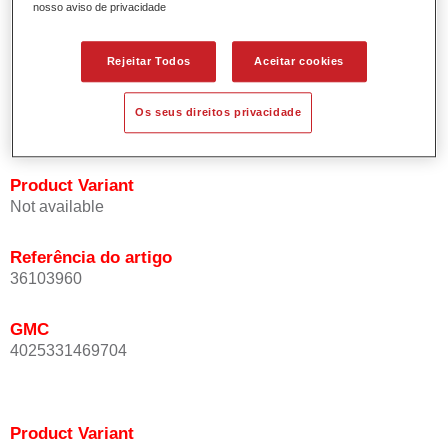
nosso aviso de privacidade
Oferece uma precisão de cor excepcional mesmo com
orientação de efeito.
Promove tempos de processo curtos.
Rejeitar Todos
Aceitar cookies
Permite um disfarce fácil e fiável.
Proporciona uma óptima cobertura.
Os seus direitos privacidade
Utilizada na repintura de cores de efeito especial OEM.
Product Variant
Not available
Referência do artigo
36103960
GMC
4025331469704
Product Variant