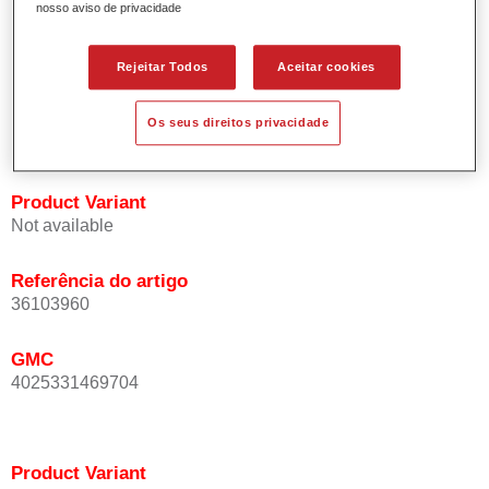
nosso aviso de privacidade
Oferece uma precisão de cor excepcional mesmo com
orientação de efeito.
Promove tempos de processo curtos.
Rejeitar Todos
Aceitar cookies
Permite um disfarce fácil e fiável.
Proporciona uma óptima cobertura.
Os seus direitos privacidade
Utilizada na repintura de cores de efeito especial OEM.
Product Variant
Not available
Referência do artigo
36103960
GMC
4025331469704
Product Variant