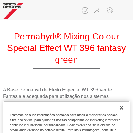
Permahyd® Mixing Colour
Special Effect WT 396 fantasy
green
A Base Permahyd de Efeito Especial WT 396 Verde
Fantasia é adequada para utilização nos sistemas
Permahyd Base Bicamada Hi-TEC 480 e Permahyd Base
Bicamada de Efeito 286.
Tratamos as suas informações pessoais para medir e melhorar os nossos
sites e serviços, para ajudar as nossas campanhas de marketing e fornecer
Características do produto
conteúdo e publicidade personalizados. Pode exercer os seus direitos de
privacidade clicando no botão à direita. Para mais informações, consulte o
Simples e rápido de aplicar.