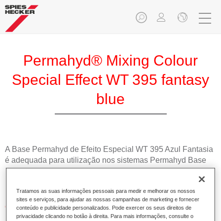
Permahyd® Mixing Colour
Special Effect WT 395 fantasy
blue
A Base Permahyd de Efeito Especial WT 395 Azul Fantasia
é adequada para utilização nos sistemas Permahyd Base
Bicamada Hi-TEC 480 e Permahyd Base Bicamada de
Efeito 286.
Tratamos as suas informações pessoais para medir e melhorar os nossos
sites e serviços, para ajudar as nossas campanhas de marketing e fornecer
Características do produto
conteúdo e publicidade personalizados. Pode exercer os seus direitos de
privacidade clicando no botão à direita. Para mais informações, consulte o
Simples e rápido de aplicar.