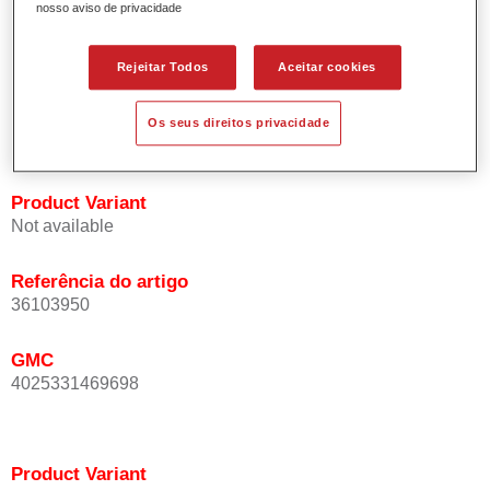
nosso aviso de privacidade
Oferece uma precisão de cor excepcional mesmo com
orientação de efeito.
Promove tempos de processo curtos.
Rejeitar Todos
Aceitar cookies
Permite um disfarce fácil e fiável.
Proporciona uma óptima cobertura.
Os seus direitos privacidade
Utilizada na repintura de cores de efeito especial OEM.
Product Variant
Not available
Referência do artigo
36103950
GMC
4025331469698
Product Variant