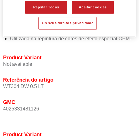
Oferece uma precisão de cor excepcional mesmo com
Rejeitar Todos
Aceitar cookies
orientação de efeito.
Promove tempos de processo curtos.
Os seus direitos privacidade
Permite um disfarce fácil e fiável.
Proporciona uma óptima cobertura.
Utilizada na repintura de cores de efeito especial OEM.
Product Variant
Not available
Referência do artigo
WT304 DW 0.5 LT
GMC
4025331481126
Product Variant