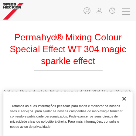
Permahyd® Mixing Colour
Special Effect WT 304 magic
sparkle effect
A Base Permahyd de Efeito Especial WT 304 Magic Sparkle
Effect é adequada para utilização nos sistemas Permahyd
Base Bicamada Hi-TEC 480 e Permahyd Base Bicamada
Tratamos as suas informações pessoais para medir e melhorar os nossos
de Efeito 286.
sites e serviços, para ajudar as nossas campanhas de marketing e fornecer
conteúdo e publicidade personalizados. Pode exercer os seus direitos de
privacidade clicando no botão à direita. Para mais informações, consulte o
Características do produto
nosso aviso de privacidade
Simples e rápido de aplicar.