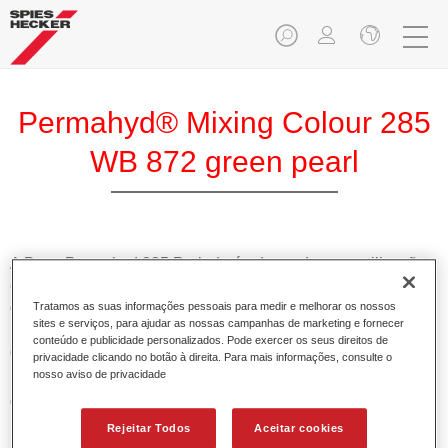
Permahyd® Mixing Colour 285
WB 872 green pearl
A Base Permahyd 285 Perlado é adequada para utilização
com Permahyd Base Bicamada Nacarada 285, um sistema
de base bicamada aquosa de alta qualidade. Está baseada
Tratamos as suas informações pessoais para medir e melhorar os nossos
sites e serviços, para ajudar as nossas campanhas de marketing e fornecer
numa tecnologia especial de dispersão de poliuretano para
conteúdo e publicidade personalizados. Pode exercer os seus direitos de
cores sólidas e de efeitos.
privacidade clicando no botão à direita. Para mais informações, consulte o
nosso aviso de privacidade
Características do produto
Permite uma aplicação simples e rápida numa operação
Rejeitar Todos
Aceitar cookies
de 1.5 demãos.