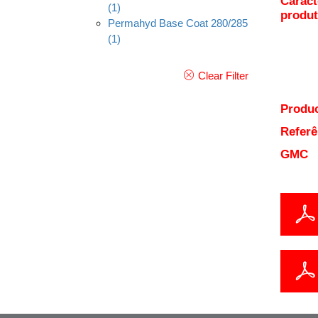
Caract
(1)
produ
Permahyd Base Coat 280/285
(1)
Clear Filter
Produc
Referê
GMC