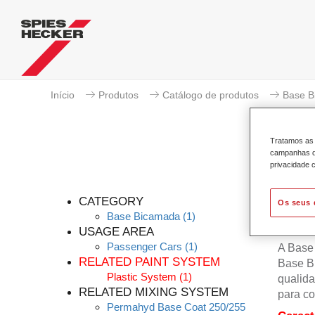
Início
Produtos
Catálogo de produtos
Base B
Tratamos as 
campanhas de
privacidade c
CATEGORY
Os seus 
Base Bicamada
(1)
USAGE AREA
Passenger Cars
(1)
A Base
RELATED PAINT SYSTEM
Base B
Plastic System
(1)
qualida
RELATED MIXING SYSTEM
para co
Permahyd Base Coat 250/255