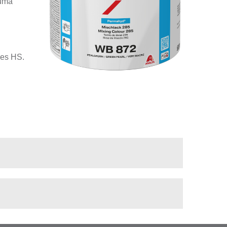
numa
zes HS.