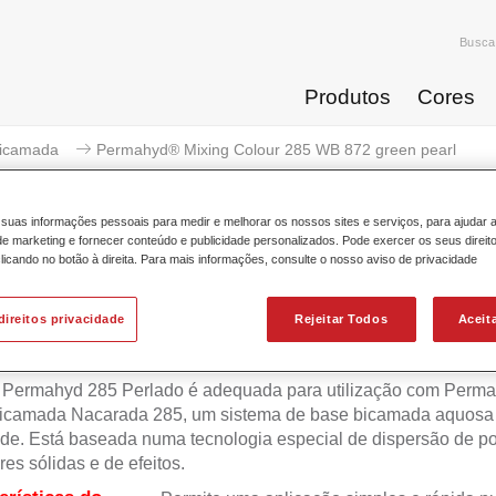
Busca
Produtos
Cores
icamada
Permahyd® Mixing Colour 285 WB 872 green pearl
suas informações pessoais para medir e melhorar os nossos sites e serviços, para ajudar 
 marketing e fornecer conteúdo e publicidade personalizados. Pode exercer os seus direit
licando no botão à direita. Para mais informações, consulte o nosso aviso de privacidade
Permahyd® Mixing Colour 285
direitos privacidade
Rejeitar Todos
Aceit
 Permahyd 285 Perlado é adequada para utilização com Perm
icamada Nacarada 285, um sistema de base bicamada aquosa 
de. Está baseada numa tecnologia especial de dispersão de po
res sólidas e de efeitos.