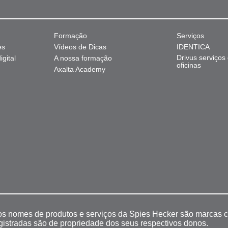
Formação
Serviços
es
Vídeos de Dicas
IDENTICA
Drivus serviços
gital
A nossa formação
oficinas
Axalta Academy
 os nomes de produtos e serviços da Spies Hecker são marcas c
egistradas são de propriedade dos seus respectivos donos.