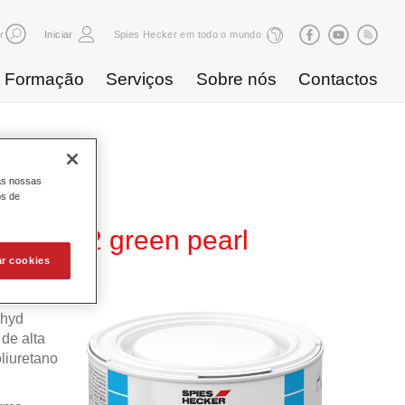
r
Iniciar
Spies Hecker em todo o mundo
Formação
Serviços
Sobre nós
Contactos
as nossas
os de
 WB 872 green pearl
ar cookies
ahyd
de alta
liuretano