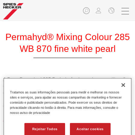
Permahyd® Mixing Colour 285
WB 870 fine white pearl
A Base Permahyd 285 Perlado é adequada para utilização
com Permahyd Base Bicamada Nacarada 285, um sistema
de base bicamada aquosa de alta qualidade. Está baseada
Tratamos as suas informações pessoais para medir e melhorar os nossos
sites e serviços, para ajudar as nossas campanhas de marketing e fornecer
numa tecnologia especial de dispersão de poliuretano para
conteúdo e publicidade personalizados. Pode exercer os seus direitos de
cores sólidas e de efeitos.
privacidade clicando no botão à direita. Para mais informações, consulte o
nosso aviso de privacidade
Características do produto
Permite uma aplicação simples e rápida numa operação
Rejeitar Todos
Aceitar cookies
de 1.5 demãos.