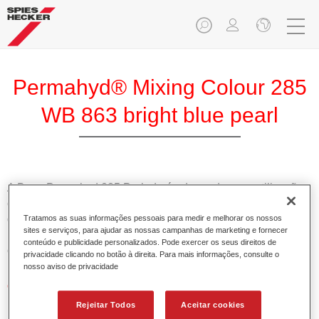
Permahyd® Mixing Colour 285
WB 863 bright blue pearl
A Base Permahyd 285 Perlado é adequada para utilização
com Permahyd Base Bicamada Nacarada 285, um sistema
de base bicamada aquosa de alta qualidade. Está baseada
Tratamos as suas informações pessoais para medir e melhorar os nossos
sites e serviços, para ajudar as nossas campanhas de marketing e fornecer
numa tecnologia especial de dispersão de poliuretano para
conteúdo e publicidade personalizados. Pode exercer os seus direitos de
cores sólidas e de efeitos.
privacidade clicando no botão à direita. Para mais informações, consulte o
nosso aviso de privacidade
Características do produto
Permite uma aplicação simples e rápida numa operação
Rejeitar Todos
Aceitar cookies
de 1.5 demãos.