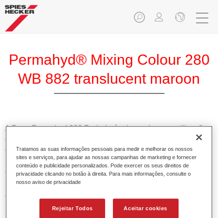
Permahyd® Mixing Colour 280
WB 882 translucent maroon
A Base Permahyd 280 Perlado é adequada para utilização
com Permahyd Base Bicamada Nacarada 285, um sistema
de base bicamada aquosa de alta qualidade. Está baseada
Tratamos as suas informações pessoais para medir e melhorar os nossos
sites e serviços, para ajudar as nossas campanhas de marketing e fornecer
numa tecnologia especial de dispersão de poliuretano para
conteúdo e publicidade personalizados. Pode exercer os seus direitos de
cores sólidas e de efeitos.
privacidade clicando no botão à direita. Para mais informações, consulte o
nosso aviso de privacidade
Características do produto
Permite uma aplicação simples e rápida numa operação
Rejeitar Todos
Aceitar cookies
de 1.5 demãos.