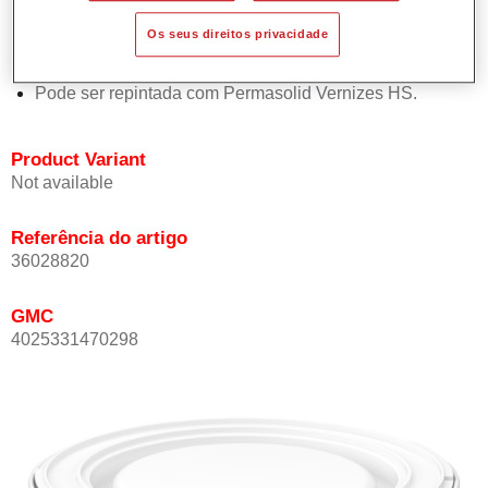
Oferece boa estabilidade vertical.
Os seus direitos privacidade
Proporciona boa opacidade.
Atinge uma elevada precisão de cor.
Pode ser repintada com Permasolid Vernizes HS.
Product Variant
Not available
Referência do artigo
36028820
GMC
4025331470298