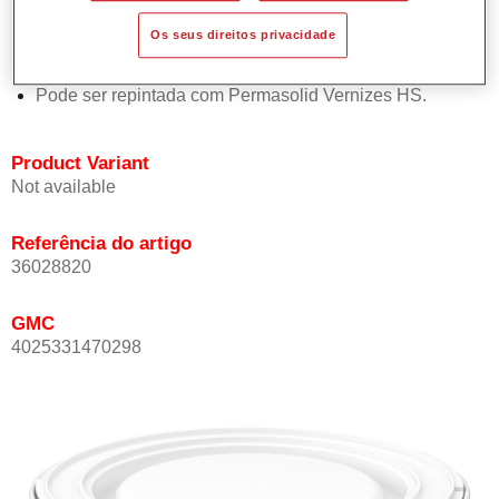
Oferece boa estabilidade vertical.
Os seus direitos privacidade
Proporciona boa opacidade.
Atinge uma elevada precisão de cor.
Pode ser repintada com Permasolid Vernizes HS.
Product Variant
Not available
Referência do artigo
36028820
GMC
4025331470298