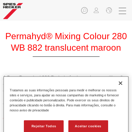
Permahyd® Mixing Colour 280
WB 882 translucent maroon
A Base Permahyd 280 Perlado é adequada para utilização
com Permahyd Base Bicamada Nacarada 285, um sistema
de base bicamada aquosa de alta qualidade. Está baseada
Tratamos as suas informações pessoais para medir e melhorar os nossos
sites e serviços, para ajudar as nossas campanhas de marketing e fornecer
numa tecnologia especial de dispersão de poliuretano para
conteúdo e publicidade personalizados. Pode exercer os seus direitos de
cores sólidas e de efeitos.
privacidade clicando no botão à direita. Para mais informações, consulte o
nosso aviso de privacidade
Características do produto
Permite uma aplicação simples e rápida numa operação
Rejeitar Todos
Aceitar cookies
de 1.5 demãos.