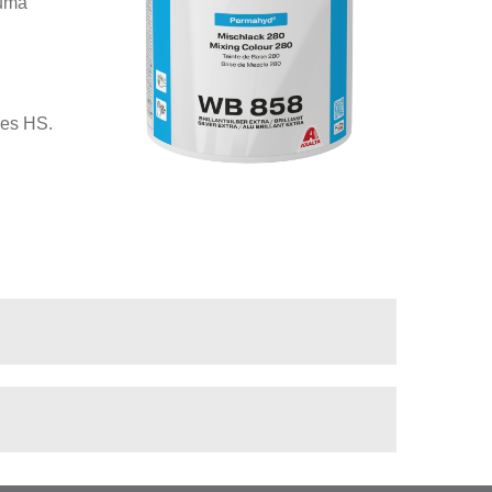
numa
zes HS.