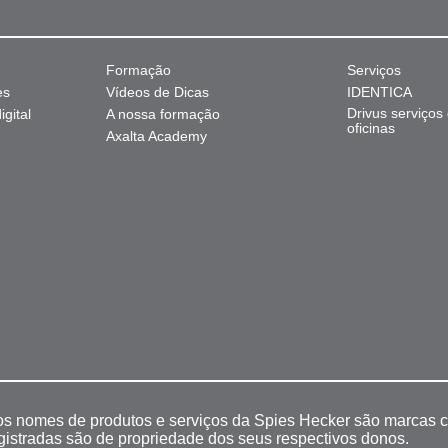
Formação
Serviços
es
Vídeos de Dicas
IDENTICA
Drivus serviços
gital
A nossa formação
oficinas
Axalta Academy
 os nomes de produtos e serviços da Spies Hecker são marcas c
egistradas são de propriedade dos seus respectivos donos.