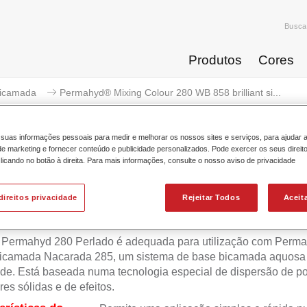
Busca
Produtos
Cores
icamada
Permahyd® Mixing Colour 280 WB 858 brilliant si...
suas informações pessoais para medir e melhorar os nossos sites e serviços, para ajudar 
 marketing e fornecer conteúdo e publicidade personalizados. Pode exercer os seus direit
licando no botão à direita. Para mais informações, consulte o nosso aviso de privacidade
ermahyd® Mixing Colour 280 WB 85
direitos privacidade
Rejeitar Todos
Aceit
 Permahyd 280 Perlado é adequada para utilização com Perm
icamada Nacarada 285, um sistema de base bicamada aquosa 
de. Está baseada numa tecnologia especial de dispersão de po
res sólidas e de efeitos.