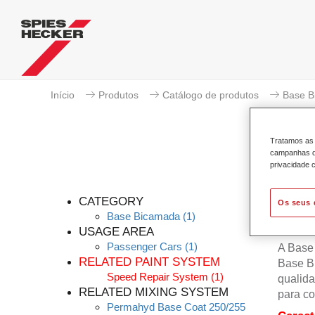
Início
Produtos
Catálogo de produtos
Base B
Tratamos as 
campanhas de
privacidade c
P
CATEGORY
Os seus 
Base Bicamada
(1)
USAGE AREA
Passenger Cars
(1)
A Base
RELATED PAINT SYSTEM
Base B
Speed Repair System
(1)
qualida
RELATED MIXING SYSTEM
para co
Permahyd Base Coat 250/255