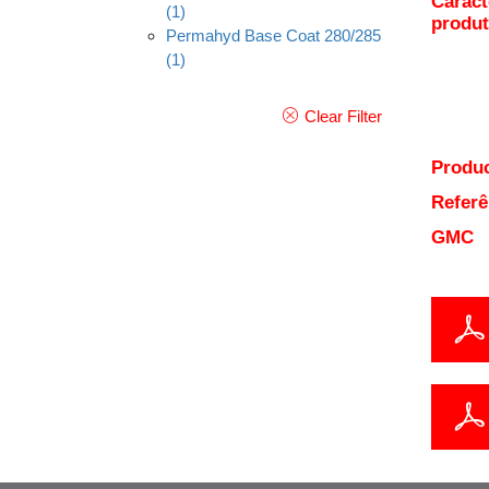
Caract
(1)
produ
Permahyd Base Coat 280/285
(1)
Clear Filter
Produc
Referê
GMC