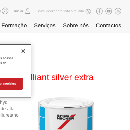
r
Iniciar
Spies Hecker em todo o mundo
Formação
Serviços
Sobre nós
Contactos
as nossas
os de
8 brilliant silver extra
ar cookies
ahyd
de alta
liuretano