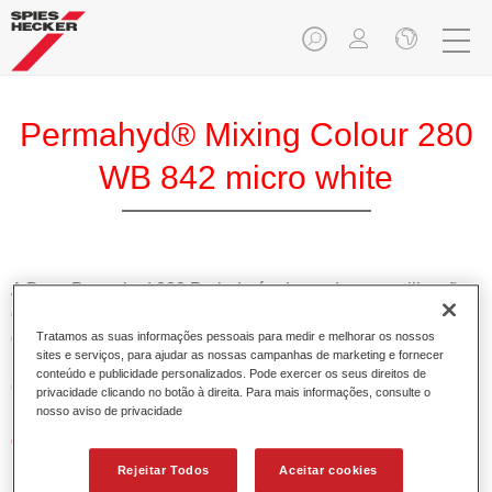
Permahyd® Mixing Colour 280
WB 842 micro white
A Base Permahyd 280 Perlado é adequada para utilização
com Permahyd Base Bicamada Nacarada 285, um sistema
de base bicamada aquosa de alta qualidade. Está baseada
Tratamos as suas informações pessoais para medir e melhorar os nossos
sites e serviços, para ajudar as nossas campanhas de marketing e fornecer
numa tecnologia especial de dispersão de poliuretano para
conteúdo e publicidade personalizados. Pode exercer os seus direitos de
cores sólidas e de efeitos.
privacidade clicando no botão à direita. Para mais informações, consulte o
nosso aviso de privacidade
Características do produto
Permite uma aplicação simples e rápida numa operação
Rejeitar Todos
Aceitar cookies
de 1.5 demãos.