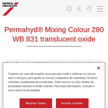
Permahyd® Mixing Colour 280
WB 831 translucent oxide
A Base Permahyd 280 Perlado é adequada para utilização
com Permahyd Base Bicamada Nacarada 285, um sistema
de base bicamada aquosa de alta qualidade. Está baseada
Tratamos as suas informações pessoais para medir e melhorar os nossos
sites e serviços, para ajudar as nossas campanhas de marketing e fornecer
numa tecnologia especial de dispersão de poliuretano para
conteúdo e publicidade personalizados. Pode exercer os seus direitos de
cores sólidas e de efeitos.
privacidade clicando no botão à direita. Para mais informações, consulte o
nosso aviso de privacidade
Características do produto
Permite uma aplicação simples e rápida numa operação
Rejeitar Todos
Aceitar cookies
de 1.5 demãos.