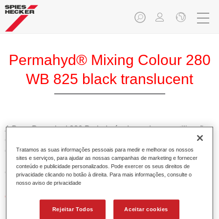
Permahyd® Mixing Colour 280
WB 825 black translucent
A Base Permahyd 280 Perlado é adequada para utilização
com Permahyd Base Bicamada Nacarada 285, um sistema
de base bicamada aquosa de alta qualidade. Está baseada
Tratamos as suas informações pessoais para medir e melhorar os nossos
sites e serviços, para ajudar as nossas campanhas de marketing e fornecer
numa tecnologia especial de dispersão de poliuretano para
conteúdo e publicidade personalizados. Pode exercer os seus direitos de
cores sólidas e de efeitos.
privacidade clicando no botão à direita. Para mais informações, consulte o
nosso aviso de privacidade
Características do produto
Permite uma aplicação simples e rápida numa operação
Rejeitar Todos
Aceitar cookies
de 1.5 demãos.