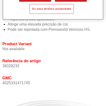
Permite uma aplicação simples e rápida numa operação
de 1.5 demãos.
Os seus direitos privacidade
Oferece boa estabilidade vertical.
Proporciona boa opacidade.
Atinge uma elevada precisão de cor.
Pode ser repintada com Permasolid Vernizes HS.
Product Variant
Not available
Referência do artigo
36028232
GMC
4025331471745