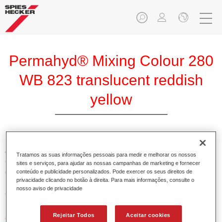
Permahyd® Mixing Colour 280
WB 823 translucent reddish
yellow
A Base Permahyd 280 Perlado é adequada para utilização
Tratamos as suas informações pessoais para medir e melhorar os nossos
com Permahyd Base Bicamada Nacarada 285, um sistema
sites e serviços, para ajudar as nossas campanhas de marketing e fornecer
de base bicamada aquosa de alta qualidade. Está baseada
conteúdo e publicidade personalizados. Pode exercer os seus direitos de
privacidade clicando no botão à direita. Para mais informações, consulte o
numa tecnologia especial de dispersão de poliuretano para
nosso aviso de privacidade
cores sólidas e de efeitos.
Rejeitar Todos
Aceitar cookies
Características do produto