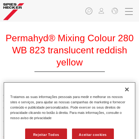
Permahyd® Mixing Colour 280
WB 823 translucent reddish
yellow
A Base Permahyd 280 Perlado é adequada para utilização
Tratamos as suas informações pessoais para medir e melhorar os nossos
com Permahyd Base Bicamada Nacarada 285, um sistema
sites e serviços, para ajudar as nossas campanhas de marketing e fornecer
de base bicamada aquosa de alta qualidade. Está baseada
conteúdo e publicidade personalizados. Pode exercer os seus direitos de
privacidade clicando no botão à direita. Para mais informações, consulte o
numa tecnologia especial de dispersão de poliuretano para
nosso aviso de privacidade
cores sólidas e de efeitos.
Rejeitar Todos
Aceitar cookies
Características do produto