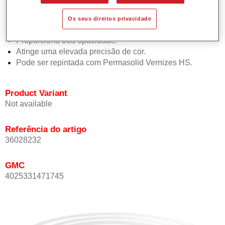
Permite uma aplicação simples e rápida numa operação
de 1.5 demãos.
Os seus direitos privacidade
Oferece boa estabilidade vertical.
Proporciona boa opacidade.
Atinge uma elevada precisão de cor.
Pode ser repintada com Permasolid Vernizes HS.
Product Variant
Not available
Referência do artigo
36028232
GMC
4025331471745