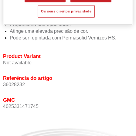
Permite uma aplicação simples e rápida numa operação
de 1.5 demãos.
Os seus direitos privacidade
Oferece boa estabilidade vertical.
Proporciona boa opacidade.
Atinge uma elevada precisão de cor.
Pode ser repintada com Permasolid Vernizes HS.
Product Variant
Not available
Referência do artigo
36028232
GMC
4025331471745