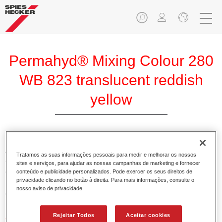
Permahyd® Mixing Colour 280
WB 823 translucent reddish
yellow
A Base Permahyd 280 Perlado é adequada para utilização
Tratamos as suas informações pessoais para medir e melhorar os nossos
com Permahyd Base Bicamada Nacarada 285, um sistema
sites e serviços, para ajudar as nossas campanhas de marketing e fornecer
de base bicamada aquosa de alta qualidade. Está baseada
conteúdo e publicidade personalizados. Pode exercer os seus direitos de
privacidade clicando no botão à direita. Para mais informações, consulte o
numa tecnologia especial de dispersão de poliuretano para
nosso aviso de privacidade
cores sólidas e de efeitos.
Rejeitar Todos
Aceitar cookies
Características do produto