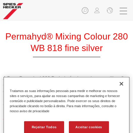
Permahyd® Mixing Colour 280
WB 818 fine silver
A Base Permahyd 280 Perlado é adequada para utilização
com Permahyd Base Bicamada Nacarada 285, um sistema
de base bicamada aquosa de alta qualidade. Está baseada
Tratamos as suas informações pessoais para medir e melhorar os nossos
sites e serviços, para ajudar as nossas campanhas de marketing e fornecer
numa tecnologia especial de dispersão de poliuretano para
conteúdo e publicidade personalizados. Pode exercer os seus direitos de
cores sólidas e de efeitos.
privacidade clicando no botão à direita. Para mais informações, consulte o
nosso aviso de privacidade
Características do produto
Permite uma aplicação simples e rápida numa operação
Rejeitar Todos
Aceitar cookies
de 1.5 demãos.