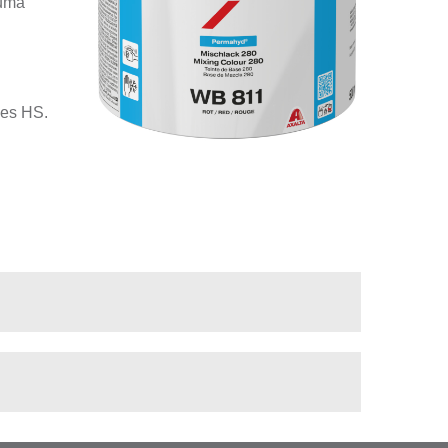
numa
zes HS.