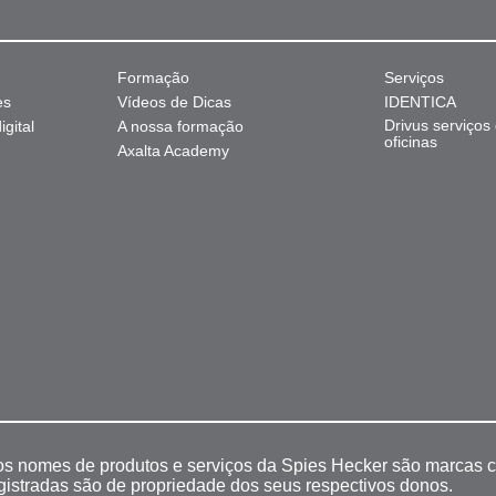
Formação
Serviços
es
Vídeos de Dicas
IDENTICA
Drivus serviços
gital
A nossa formação
oficinas
Axalta Academy
 os nomes de produtos e serviços da Spies Hecker são marcas c
egistradas são de propriedade dos seus respectivos donos.