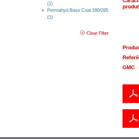
Caract
(1)
produ
Permahyd Base Coat 280/285
(1)
Clear Filter
Produc
Referê
GMC