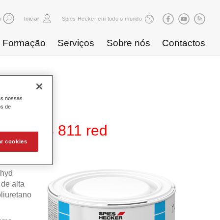
r
Iniciar
Spies Hecker em todo o mundo
Formação
Serviços
Sobre nós
Contactos
as nossas
os de
 280 WB 811 red
ar cookies
ahyd
de alta
liuretano