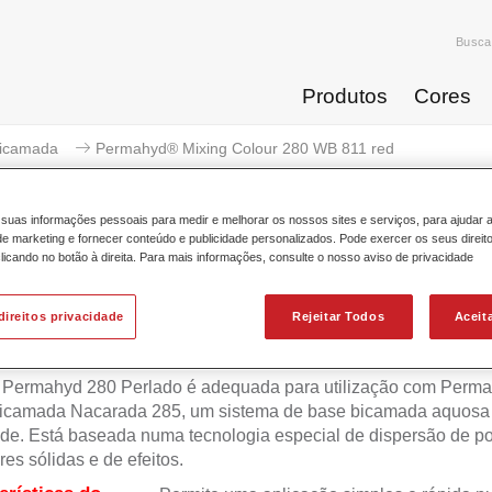
Busca
Produtos
Cores
icamada
Permahyd® Mixing Colour 280 WB 811 red
suas informações pessoais para medir e melhorar os nossos sites e serviços, para ajudar 
 marketing e fornecer conteúdo e publicidade personalizados. Pode exercer os seus direit
licando no botão à direita. Para mais informações, consulte o nosso aviso de privacidade
Permahyd® Mixing Colour
direitos privacidade
Rejeitar Todos
Aceit
 Permahyd 280 Perlado é adequada para utilização com Perm
icamada Nacarada 285, um sistema de base bicamada aquosa 
de. Está baseada numa tecnologia especial de dispersão de po
res sólidas e de efeitos.