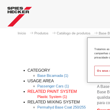
Início
Produtos
Catálogo de produtos
Base B
Tratamos as 
campanhas de
privacidade c
CATEGORY
Os seus 
Base Bicamada
(1)
USAGE AREA
Passenger Cars
(1)
A Base
RELATED PAINT SYSTEM
Base B
Plastic System
(1)
qualida
RELATED MIXING SYSTEM
para co
Permahyd Base Coat 250/255