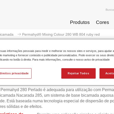
Busca
Produtos
Cores
icamada
Permahyd® Mixing Colour 280 WB 804 ruby red
suas informações pessoais para medir e melhorar os nossos sites e serviços, para ajudar 
 marketing e fornecer conteúdo e publicidade personalizados. Pode exercer os seus direit
licando no botão à direita. Para mais informações, consulte o nosso aviso de privacidade
Permahyd® Mixing Colour 28
direitos privacidade
Rejeitar Todos
Aceit
 Permahyd 280 Perlado é adequada para utilização com Perm
icamada Nacarada 285, um sistema de base bicamada aquosa 
de. Está baseada numa tecnologia especial de dispersão de po
res sólidas e de efeitos.