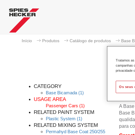
Início
Produtos
Catálogo de produtos
Base B
Tratamos as 
campanhas de
privacidade c
CATEGORY
Os seus 
Base Bicamada
(1)
USAGE AREA
Passenger Cars
(1)
A Base
RELATED PAINT SYSTEM
Base B
Plastic System
(1)
qualida
RELATED MIXING SYSTEM
para co
Permahyd Base Coat 250/255