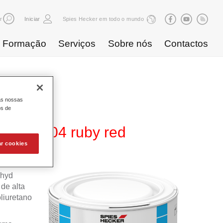
r
Iniciar
Spies Hecker em todo o mundo
Formação
Serviços
Sobre nós
Contactos
as nossas
os de
0 WB 804 ruby red
ar cookies
ahyd
de alta
liuretano