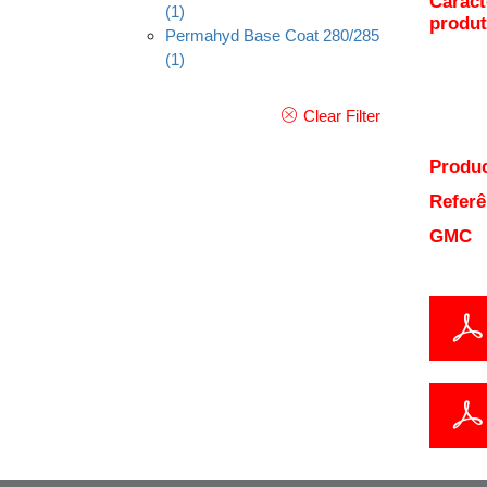
Caract
(1)
produ
Permahyd Base Coat 280/285
(1)
Clear Filter
Produc
Referê
GMC