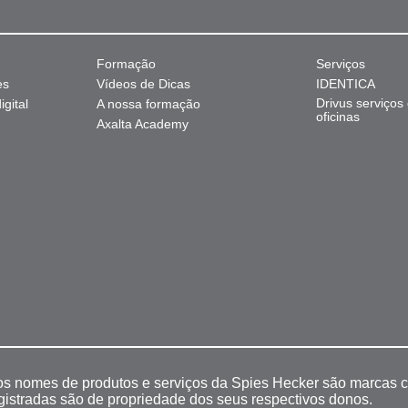
Formação
Serviços
es
Vídeos de Dicas
IDENTICA
Drivus serviços
gital
A nossa formação
oficinas
Axalta Academy
 os nomes de produtos e serviços da Spies Hecker são marcas c
egistradas são de propriedade dos seus respectivos donos.