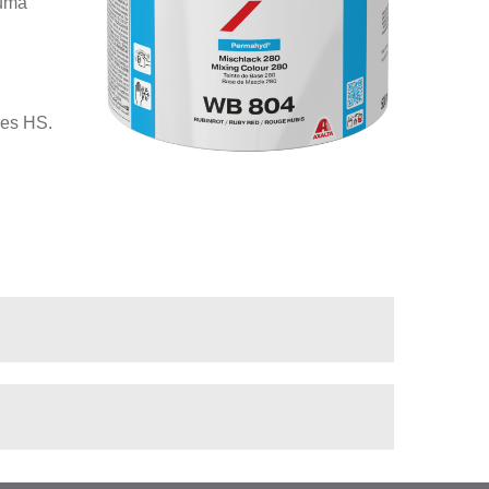
numa
zes HS.