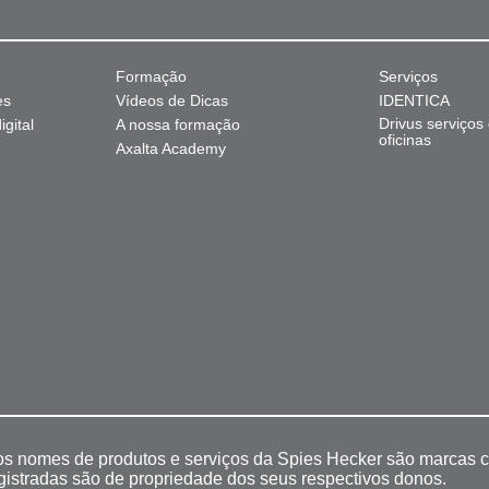
Formação
Serviços
es
Vídeos de Dicas
IDENTICA
Drivus serviços
gital
A nossa formação
oficinas
Axalta Academy
 os nomes de produtos e serviços da Spies Hecker são marcas c
egistradas são de propriedade dos seus respectivos donos.