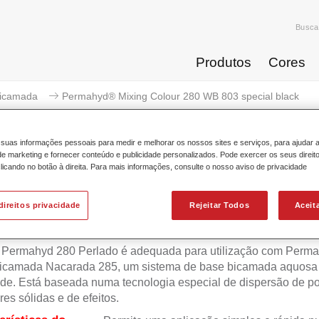
Busca
Produtos
Cores
icamada
Permahyd® Mixing Colour 280 WB 803 special black
suas informações pessoais para medir e melhorar os nossos sites e serviços, para ajudar 
 marketing e fornecer conteúdo e publicidade personalizados. Pode exercer os seus direit
licando no botão à direita. Para mais informações, consulte o nosso aviso de privacidade
Permahyd® Mixing Colour 280 
direitos privacidade
Rejeitar Todos
Aceit
 Permahyd 280 Perlado é adequada para utilização com Perm
icamada Nacarada 285, um sistema de base bicamada aquosa 
de. Está baseada numa tecnologia especial de dispersão de po
res sólidas e de efeitos.