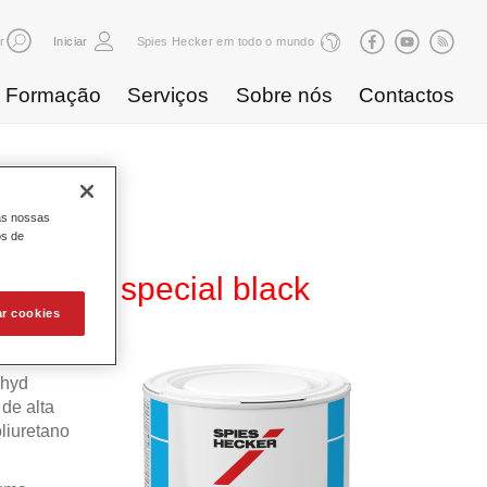
r
Iniciar
Spies Hecker em todo o mundo
Formação
Serviços
Sobre nós
Contactos
as nossas
os de
WB 803 special black
ar cookies
ahyd
de alta
liuretano