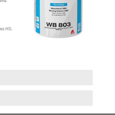
numa
zes HS.