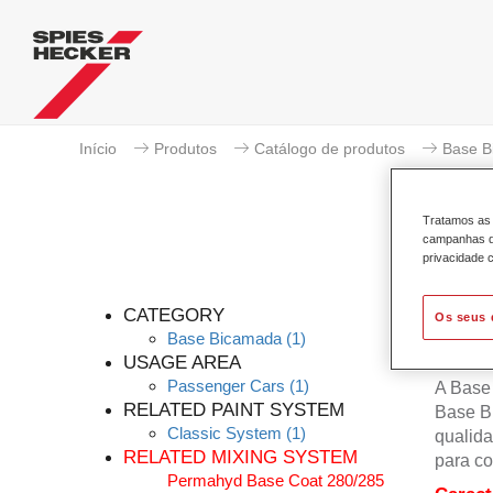
Início
Produtos
Catálogo de produtos
Base B
Tratamos as 
campanhas de
privacidade c
CATEGORY
Os seus 
Base Bicamada
(1)
USAGE AREA
Passenger Cars
(1)
A Base
RELATED PAINT SYSTEM
Base B
Classic System
(1)
qualida
RELATED MIXING SYSTEM
para co
Permahyd Base Coat 280/285