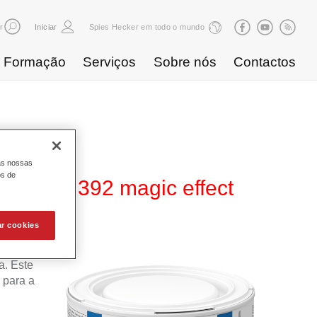
r
Iniciar
Spies Hecker em todo o mundo
Formação
Serviços
Sobre nós
Contactos
as nossas
os de
480 WT 392 magic effect
ar cookies
 Base
. Este
 para a