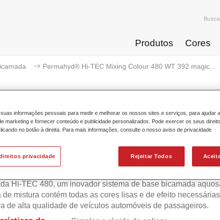
Busca
Produtos
Cores
icamada
Permahyd® Hi-TEC Mixing Colour 480 WT 392 magic...
suas informações pessoais para medir e melhorar os nossos sites e serviços, para ajudar 
 marketing e fornecer conteúdo e publicidade personalizados. Pode exercer os seus direit
ermahyd® Hi-TEC Mixing Colour 
licando no botão à direita. Para mais informações, consulte o nosso aviso de privacidade
direitos privacidade
Rejeitar Todos
Aceit
 Permahyd Hi-TEC é adequada para utilização com Permahyd
da Hi-TEC 480, um inovador sistema de base bicamada aquosa
 de mistura contém todas as cores lisas e de efeito necessárias
ra de alta qualidade de veículos automóveis de passageiros.