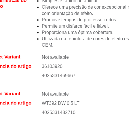
erísticas do
Simples e rápido de aplicar.
to
Oferece uma precisão de cor excepciona
com orientação de efeito.
Promove tempos de processo curtos.
Permite um disfarce fácil e fiável.
Proporciona uma óptima cobertura.
Utilizada na repintura de cores de efeito e
OEM.
t Variant
Not available
ncia do artigo
36103920
4025331469667
t Variant
Not available
ncia do artigo
WT392 DW 0.5 LT
4025331482710