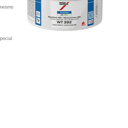
l mesmo
special