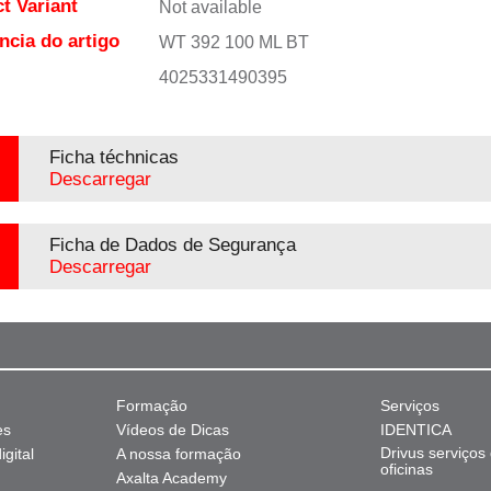
t Variant
Not available
ncia do artigo
WT 392 100 ML BT
4025331490395
Ficha téchnicas
Descarregar
Ficha de Dados de Segurança
Descarregar
Formação
Serviços
es
Vídeos de Dicas
IDENTICA
Drivus serviços
gital
A nossa formação
oficinas
Axalta Academy