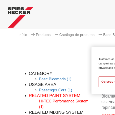
Início
Produtos
Catálogo de produtos
Base B
Tratamos as 
campanhas de
P
privacidade c
CATEGORY
Base Bicamada
(1)
Os seus 
USAGE AREA
Passenger Cars
(1)
A Base
RELATED PAINT SYSTEM
Bicama
Hi-TEC Performance System
sistema
(1)
repintu
RELATED MIXING SYSTEM