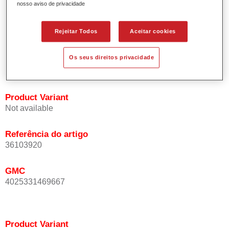
nosso aviso de privacidade
Oferece uma precisão de cor excepcional mesmo com
orientação de efeito.
Promove tempos de processo curtos.
Rejeitar Todos
Aceitar cookies
Permite um disfarce fácil e fiável.
Proporciona uma óptima cobertura.
Os seus direitos privacidade
Utilizada na repintura de cores de efeito especial OEM.
Product Variant
Not available
Referência do artigo
36103920
GMC
4025331469667
Product Variant