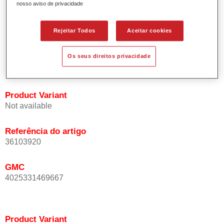
nosso aviso de privacidade
Oferece uma precisão de cor excepcional mesmo com
orientação de efeito.
Promove tempos de processo curtos.
Rejeitar Todos
Aceitar cookies
Permite um disfarce fácil e fiável.
Proporciona uma óptima cobertura.
Os seus direitos privacidade
Utilizada na repintura de cores de efeito especial OEM.
Product Variant
Not available
Referência do artigo
36103920
GMC
4025331469667
Product Variant