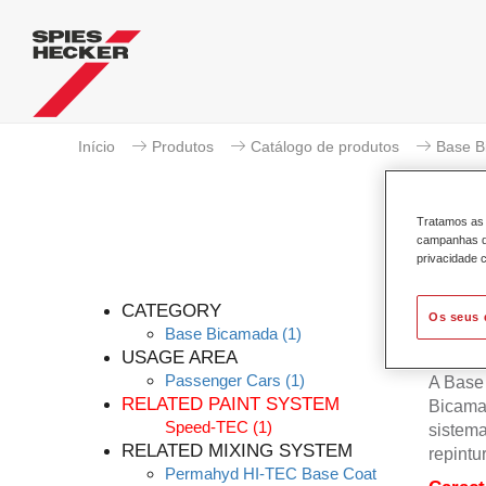
Início
Produtos
Catálogo de produtos
Base B
Tratamos as 
campanhas de
privacidade c
Pe
CATEGORY
Os seus 
Base Bicamada
(1)
USAGE AREA
Passenger Cars
(1)
A Base
RELATED PAINT SYSTEM
Bicama
Speed-TEC
(1)
sistema
RELATED MIXING SYSTEM
repintu
Permahyd HI-TEC Base Coat