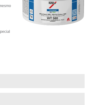
l mesmo
special