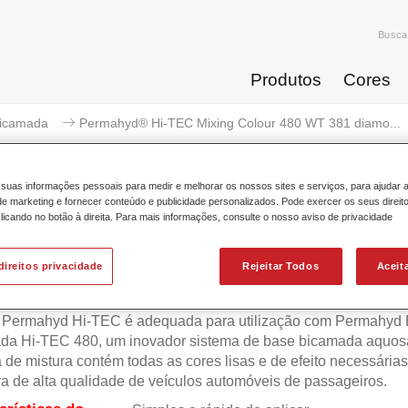
Busca
Produtos
Cores
icamada
Permahyd® Hi-TEC Mixing Colour 480 WT 381 diamo...
suas informações pessoais para medir e melhorar os nossos sites e serviços, para ajudar 
 marketing e fornecer conteúdo e publicidade personalizados. Pode exercer os seus direit
licando no botão à direita. Para mais informações, consulte o nosso aviso de privacidade
rmahyd® Hi-TEC Mixing Colour 
direitos privacidade
Rejeitar Todos
Aceit
 Permahyd Hi-TEC é adequada para utilização com Permahyd
da Hi-TEC 480, um inovador sistema de base bicamada aquosa
 de mistura contém todas as cores lisas e de efeito necessárias
ra de alta qualidade de veículos automóveis de passageiros.