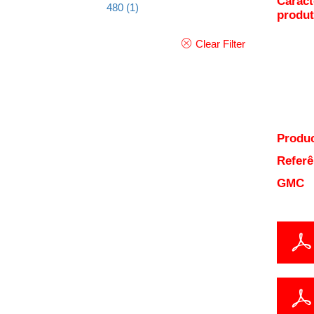
Caract
480
(1)
produ
Clear Filter
Produc
Referê
GMC