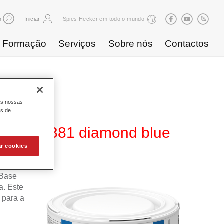
r
Iniciar
Spies Hecker em todo o mundo
Formação
Serviços
Sobre nós
Contactos
as nossas
os de
480 WT 381 diamond blue
ar cookies
 Base
. Este
 para a