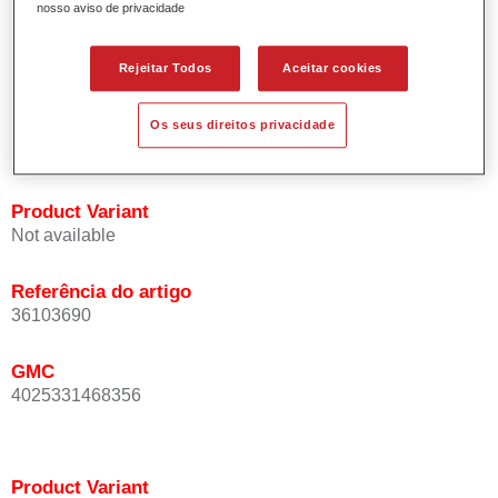
nosso aviso de privacidade
Oferece uma precisão de cor excepcional mesmo com
orientação de efeito.
Promove tempos de processo curtos.
Rejeitar Todos
Aceitar cookies
Permite um disfarce fácil e fiável.
Proporciona uma óptima cobertura.
Os seus direitos privacidade
Utilizada na repintura de cores de efeito especial OEM.
Product Variant
Not available
Referência do artigo
36103690
GMC
4025331468356
Product Variant