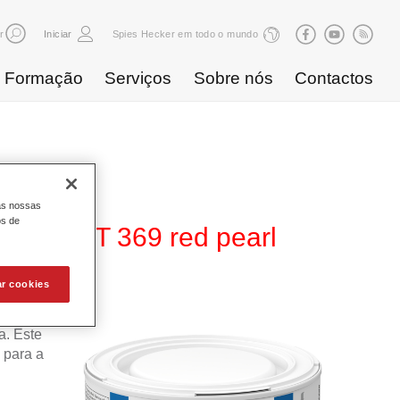
r
Iniciar
Spies Hecker em todo o mundo
Formação
Serviços
Sobre nós
Contactos
as nossas
os de
 480 WT 369 red pearl
ar cookies
 Base
. Este
 para a