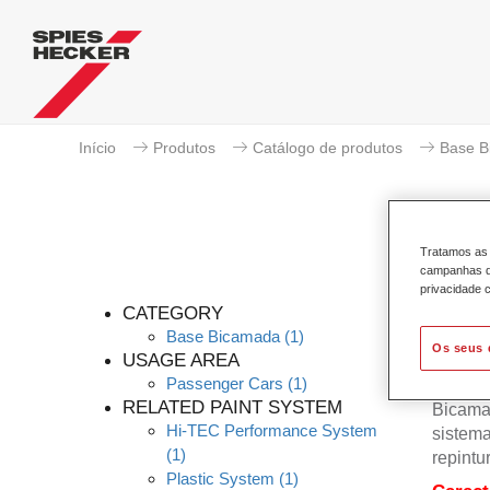
Início
Produtos
Catálogo de produtos
Base B
Tratamos as 
campanhas de
privacidade c
CATEGORY
Base Bicamada
(1)
Os seus 
USAGE AREA
Passenger Cars
(1)
A Base
RELATED PAINT SYSTEM
Bicama
Hi-TEC Performance System
sistema
(1)
repintu
Plastic System
(1)