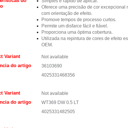
erísticas do
Simples e rápido de aplicar.
to
Oferece uma precisão de cor excepciona
com orientação de efeito.
Promove tempos de processo curtos.
Permite um disfarce fácil e fiável.
Proporciona uma óptima cobertura.
Utilizada na repintura de cores de efeito e
OEM.
t Variant
Not available
ncia do artigo
36103690
4025331468356
t Variant
Not available
ncia do artigo
WT369 DW 0.5 LT
4025331482505