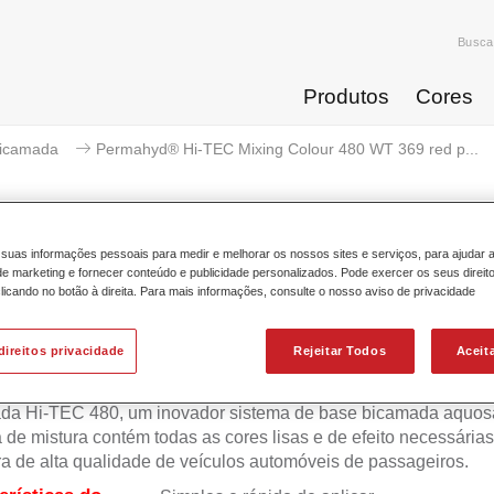
Busca
Produtos
Cores
icamada
Permahyd® Hi-TEC Mixing Colour 480 WT 369 red p...
suas informações pessoais para medir e melhorar os nossos sites e serviços, para ajudar 
 marketing e fornecer conteúdo e publicidade personalizados. Pode exercer os seus direit
Permahyd® Hi-TEC Mixing Colour
licando no botão à direita. Para mais informações, consulte o nosso aviso de privacidade
direitos privacidade
Rejeitar Todos
Aceit
 Permahyd Hi-TEC é adequada para utilização com Permahyd
da Hi-TEC 480, um inovador sistema de base bicamada aquosa
 de mistura contém todas as cores lisas e de efeito necessárias
ra de alta qualidade de veículos automóveis de passageiros.