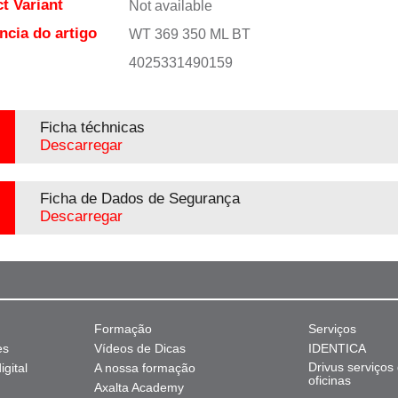
t Variant
Not available
ncia do artigo
WT 369 350 ML BT
4025331490159
Ficha téchnicas
Descarregar
Ficha de Dados de Segurança
Descarregar
Formação
Serviços
es
Vídeos de Dicas
IDENTICA
Drivus serviços
gital
A nossa formação
oficinas
Axalta Academy