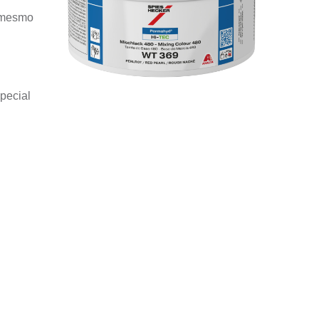
l mesmo
special