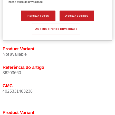
nosso aviso de privacidade
Oferece uma precisão de cor excepcional mesmo com
orientação de efeito.
Promove tempos de processo curtos.
Rejeitar Todos
Aceitar cookies
Permite um disfarce fácil e fiável.
Proporciona uma óptima cobertura.
Os seus direitos privacidade
Utilizada na repintura de cores de efeito especial OEM.
Product Variant
Not available
Referência do artigo
36203660
GMC
4025331463238
Product Variant