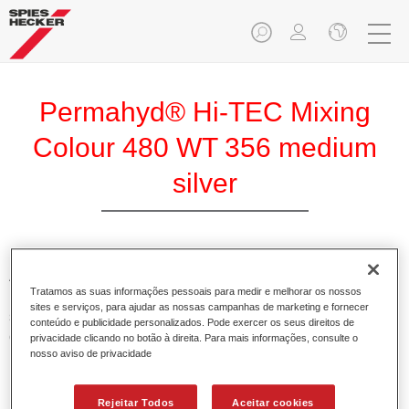
Permahyd® Hi-TEC Mixing
Colour 480 WT 356 medium
silver
A Base Permahyd Hi-TEC é adequada para utilização com
Tratamos as suas informações pessoais para medir e melhorar os nossos
Permahyd Base Bicamada Hi-TEC 480, um inovador
sites e serviços, para ajudar as nossas campanhas de marketing e fornecer
sistema de base bicamada aquosa. Este sistema de mistura
conteúdo e publicidade personalizados. Pode exercer os seus direitos de
contém todas as cores lisas e de efeito necessárias para a
privacidade clicando no botão à direita. Para mais informações, consulte o
nosso aviso de privacidade
repintura de alta qualidade de veículos automóveis de
passageiros.
Rejeitar Todos
Aceitar cookies