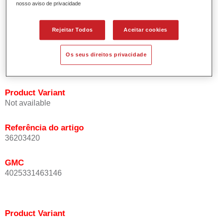
nosso aviso de privacidade
Oferece uma precisão de cor excepcional mesmo com
orientação de efeito.
Promove tempos de processo curtos.
Rejeitar Todos
Aceitar cookies
Permite um disfarce fácil e fiável.
Proporciona uma óptima cobertura.
Os seus direitos privacidade
Utilizada na repintura de cores de efeito especial OEM.
Product Variant
Not available
Referência do artigo
36203420
GMC
4025331463146
Product Variant