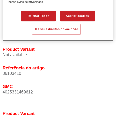
nosso aviso de privacidade
Oferece uma precisão de cor excepcional mesmo com
orientação de efeito.
Promove tempos de processo curtos.
Rejeitar Todos
Aceitar cookies
Permite um disfarce fácil e fiável.
Proporciona uma óptima cobertura.
Os seus direitos privacidade
Utilizada na repintura de cores de efeito especial OEM.
Product Variant
Not available
Referência do artigo
36103410
GMC
4025331469612
Product Variant