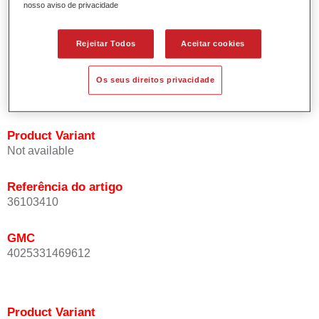
nosso aviso de privacidade
Oferece uma precisão de cor excepcional mesmo com
orientação de efeito.
Promove tempos de processo curtos.
Rejeitar Todos
Aceitar cookies
Permite um disfarce fácil e fiável.
Proporciona uma óptima cobertura.
Os seus direitos privacidade
Utilizada na repintura de cores de efeito especial OEM.
Product Variant
Not available
Referência do artigo
36103410
GMC
4025331469612
Product Variant