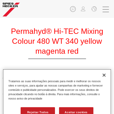
Permahyd® Hi-TEC Mixing
Colour 480 WT 340 yellow
magenta red
A Base Permahyd Hi-TEC é adequada para utilização com
Tratamos as suas informações pessoais para medir e melhorar os nossos
Permahyd Base Bicamada Hi-TEC 480, um inovador
sites e serviços, para ajudar as nossas campanhas de marketing e fornecer
sistema de base bicamada aquosa. Este sistema de mistura
conteúdo e publicidade personalizados. Pode exercer os seus direitos de
contém todas as cores lisas e de efeito necessárias para a
privacidade clicando no botão à direita. Para mais informações, consulte o
nosso aviso de privacidade
repintura de alta qualidade de veículos automóveis de
passageiros.
Rejeitar Todos
Aceitar cookies