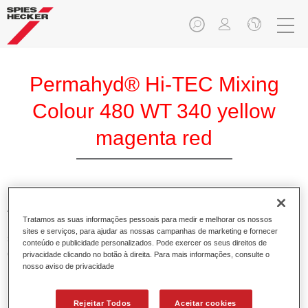
Permahyd® Hi-TEC Mixing
Colour 480 WT 340 yellow
magenta red
A Base Permahyd Hi-TEC é adequada para utilização com
Tratamos as suas informações pessoais para medir e melhorar os nossos
Permahyd Base Bicamada Hi-TEC 480, um inovador
sites e serviços, para ajudar as nossas campanhas de marketing e fornecer
sistema de base bicamada aquosa. Este sistema de mistura
conteúdo e publicidade personalizados. Pode exercer os seus direitos de
contém todas as cores lisas e de efeito necessárias para a
privacidade clicando no botão à direita. Para mais informações, consulte o
nosso aviso de privacidade
repintura de alta qualidade de veículos automóveis de
passageiros.
Rejeitar Todos
Aceitar cookies