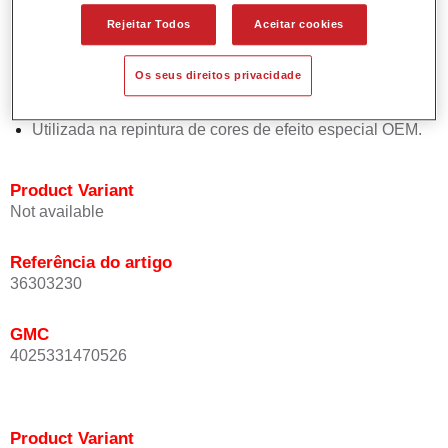
Oferece uma precisão de cor excepcional mesmo com
Rejeitar Todos
Aceitar cookies
orientação de efeito.
Promove tempos de processo curtos.
Os seus direitos privacidade
Permite um disfarce fácil e fiável.
Proporciona uma óptima cobertura.
Utilizada na repintura de cores de efeito especial OEM.
Product Variant
Not available
Referência do artigo
36303230
GMC
4025331470526
Product Variant