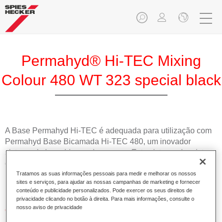
Permahyd® Hi-TEC Mixing
Colour 480 WT 323 special black
A Base Permahyd Hi-TEC é adequada para utilização com
Permahyd Base Bicamada Hi-TEC 480, um inovador
sistema de base bicamada aquosa. Este sistema de mistura
contém todas as cores lisas e de efeito necessárias para a
repintura de alta qualidade de veículos automóveis de
Tratamos as suas informações pessoais para medir e melhorar os nossos
sites e serviços, para ajudar as nossas campanhas de marketing e fornecer
passageiros.
conteúdo e publicidade personalizados. Pode exercer os seus direitos de
privacidade clicando no botão à direita. Para mais informações, consulte o
nosso aviso de privacidade
Características do produto
Simples e rápido de aplicar.