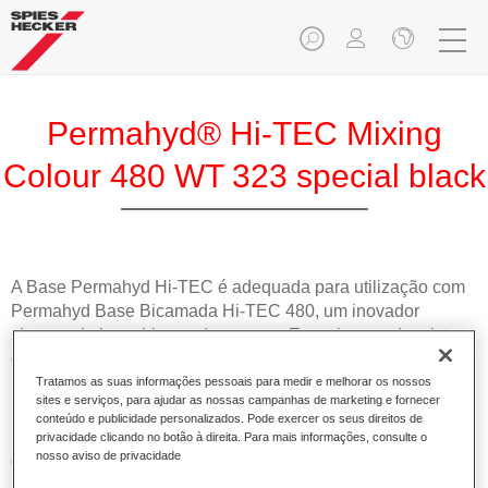
Permahyd® Hi-TEC Mixing
Colour 480 WT 323 special black
A Base Permahyd Hi-TEC é adequada para utilização com
Permahyd Base Bicamada Hi-TEC 480, um inovador
sistema de base bicamada aquosa. Este sistema de mistura
contém todas as cores lisas e de efeito necessárias para a
repintura de alta qualidade de veículos automóveis de
Tratamos as suas informações pessoais para medir e melhorar os nossos
sites e serviços, para ajudar as nossas campanhas de marketing e fornecer
passageiros.
conteúdo e publicidade personalizados. Pode exercer os seus direitos de
privacidade clicando no botão à direita. Para mais informações, consulte o
nosso aviso de privacidade
Características do produto
Simples e rápido de aplicar.