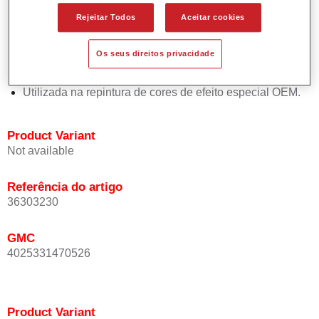
Oferece uma precisão de cor excepcional mesmo com
Rejeitar Todos
Aceitar cookies
orientação de efeito.
Promove tempos de processo curtos.
Os seus direitos privacidade
Permite um disfarce fácil e fiável.
Proporciona uma óptima cobertura.
Utilizada na repintura de cores de efeito especial OEM.
Product Variant
Not available
Referência do artigo
36303230
GMC
4025331470526
Product Variant