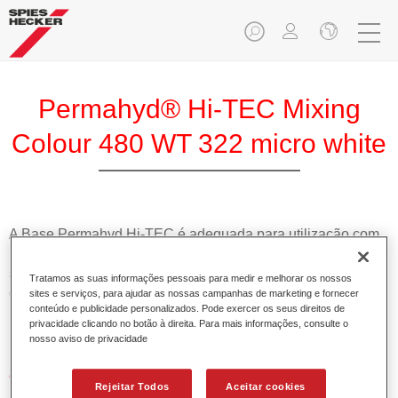
Permahyd® Hi-TEC Mixing
Colour 480 WT 322 micro white
A Base Permahyd Hi-TEC é adequada para utilização com
Permahyd Base Bicamada Hi-TEC 480, um inovador
sistema de base bicamada aquosa. Este sistema de mistura
Tratamos as suas informações pessoais para medir e melhorar os nossos
contém todas as cores lisas e de efeito necessárias para a
sites e serviços, para ajudar as nossas campanhas de marketing e fornecer
conteúdo e publicidade personalizados. Pode exercer os seus direitos de
repintura de alta qualidade de veículos automóveis de
privacidade clicando no botão à direita. Para mais informações, consulte o
passageiros.
nosso aviso de privacidade
Características do produto
Rejeitar Todos
Aceitar cookies
Simples e rápido de aplicar.