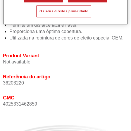
Oferece uma precisão de cor excepcional mesmo com
Os seus direitos privacidade
orientação de efeito.
Promove tempos de processo curtos.
Permite um disfarce fácil e fiável.
Proporciona uma óptima cobertura.
Utilizada na repintura de cores de efeito especial OEM.
Product Variant
Not available
Referência do artigo
36203220
GMC
4025331462859