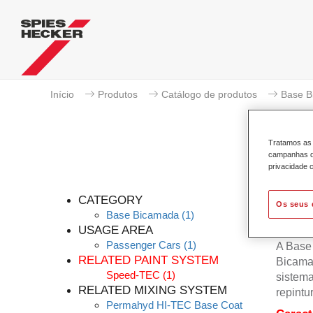
Início
Produtos
Catálogo de produtos
Base B
Tratamos as 
campanhas de
privacidade c
P
CATEGORY
Os seus 
Base Bicamada
(1)
USAGE AREA
Passenger Cars
(1)
A Base
RELATED PAINT SYSTEM
Bicama
Speed-TEC
(1)
sistema
RELATED MIXING SYSTEM
repintu
Permahyd HI-TEC Base Coat