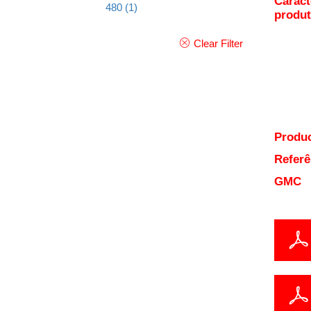
Caract
480
(1)
produ
Clear Filter
Produc
Referê
GMC