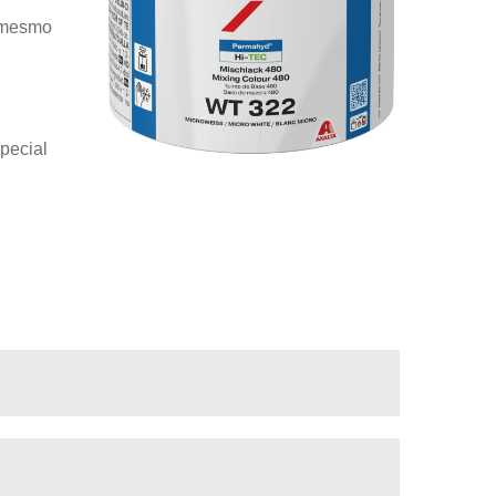
l mesmo
special