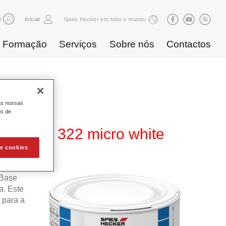
r
Iniciar
Spies Hecker em todo o mundo
Formação
Serviços
Sobre nós
Contactos
as nossas
os de
480 WT 322 micro white
ar cookies
 Base
. Este
 para a