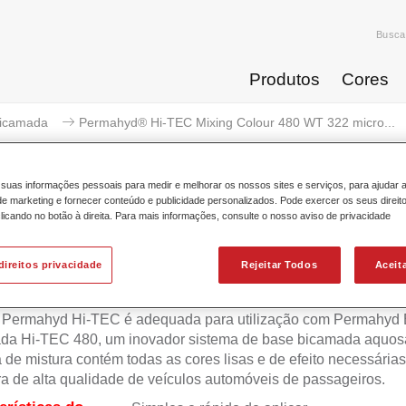
Busca
Produtos
Cores
icamada
Permahyd® Hi-TEC Mixing Colour 480 WT 322 micro...
suas informações pessoais para medir e melhorar os nossos sites e serviços, para ajudar 
 marketing e fornecer conteúdo e publicidade personalizados. Pode exercer os seus direit
licando no botão à direita. Para mais informações, consulte o nosso aviso de privacidade
ermahyd® Hi-TEC Mixing Colour 
direitos privacidade
Rejeitar Todos
Aceit
 Permahyd Hi-TEC é adequada para utilização com Permahyd
da Hi-TEC 480, um inovador sistema de base bicamada aquosa
 de mistura contém todas as cores lisas e de efeito necessárias
ra de alta qualidade de veículos automóveis de passageiros.