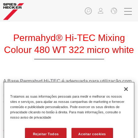
Permahyd® Hi-TEC Mixing
Colour 480 WT 322 micro white
A Base Permahyd Hi-TEC é adequada para utilização com
Permahyd Base Bicamada Hi-TEC 480, um inovador
sistema de base bicamada aquosa. Este sistema de mistura
Tratamos as suas informações pessoais para medir e melhorar os nossos
contém todas as cores lisas e de efeito necessárias para a
sites e serviços, para ajudar as nossas campanhas de marketing e fornecer
conteúdo e publicidade personalizados. Pode exercer os seus direitos de
repintura de alta qualidade de veículos automóveis de
privacidade clicando no botão à direita. Para mais informações, consulte o
passageiros.
nosso aviso de privacidade
Características do produto
Rejeitar Todos
Aceitar cookies
Simples e rápido de aplicar.