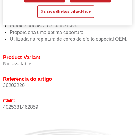
Oferece uma precisão de cor excepcional mesmo com
Os seus direitos privacidade
orientação de efeito.
Promove tempos de processo curtos.
Permite um disfarce fácil e fiável.
Proporciona uma óptima cobertura.
Utilizada na repintura de cores de efeito especial OEM.
Product Variant
Not available
Referência do artigo
36203220
GMC
4025331462859