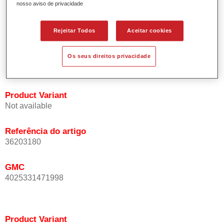
nosso aviso de privacidade
Oferece uma precisão de cor excepcional mesmo com
orientação de efeito.
Promove tempos de processo curtos.
Rejeitar Todos
Aceitar cookies
Permite um disfarce fácil e fiável.
Proporciona uma óptima cobertura.
Os seus direitos privacidade
Utilizada na repintura de cores de efeito especial OEM.
Product Variant
Not available
Referência do artigo
36203180
GMC
4025331471998
Product Variant