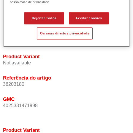
nosso aviso de privacidade
Oferece uma precisão de cor excepcional mesmo com
orientação de efeito.
Promove tempos de processo curtos.
Rejeitar Todos
Aceitar cookies
Permite um disfarce fácil e fiável.
Proporciona uma óptima cobertura.
Os seus direitos privacidade
Utilizada na repintura de cores de efeito especial OEM.
Product Variant
Not available
Referência do artigo
36203180
GMC
4025331471998
Product Variant