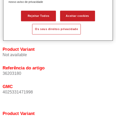
nosso aviso de privacidade
Oferece uma precisão de cor excepcional mesmo com
orientação de efeito.
Promove tempos de processo curtos.
Rejeitar Todos
Aceitar cookies
Permite um disfarce fácil e fiável.
Proporciona uma óptima cobertura.
Os seus direitos privacidade
Utilizada na repintura de cores de efeito especial OEM.
Product Variant
Not available
Referência do artigo
36203180
GMC
4025331471998
Product Variant