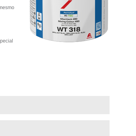
l mesmo
special