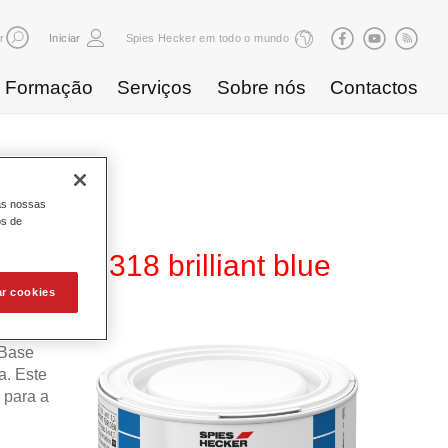
r
Iniciar
Spies Hecker em todo o mundo
Formação
Serviços
Sobre nós
Contactos
as nossas
os de
80 WT 318 brilliant blue
ar cookies
 Base
. Este
 para a