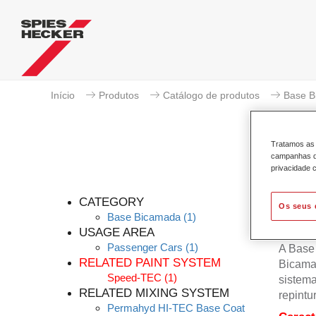
Início
Produtos
Catálogo de produtos
Base B
Tratamos as 
campanhas de
privacidade c
P
CATEGORY
Os seus 
Base Bicamada
(1)
USAGE AREA
Passenger Cars
(1)
A Base
RELATED PAINT SYSTEM
Bicama
Speed-TEC
(1)
sistema
RELATED MIXING SYSTEM
repintu
Permahyd HI-TEC Base Coat