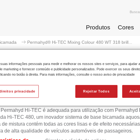
Busca
Produtos
Cores
icamada
Permahyd® Hi-TEC Mixing Colour 480 WT 318 brill...
suas informações pessoais para medir e melhorar os nossos sites e serviços, para ajudar 
 marketing e fornecer conteúdo e publicidade personalizados. Pode exercer os seus direit
licando no botão à direita. Para mais informações, consulte o nosso aviso de privacidade
ermahyd® Hi-TEC Mixing Colour 4
direitos privacidade
Rejeitar Todos
Aceit
 Permahyd Hi-TEC é adequada para utilização com Permahyd
da Hi-TEC 480, um inovador sistema de base bicamada aquosa
 de mistura contém todas as cores lisas e de efeito necessárias
ra de alta qualidade de veículos automóveis de passageiros.