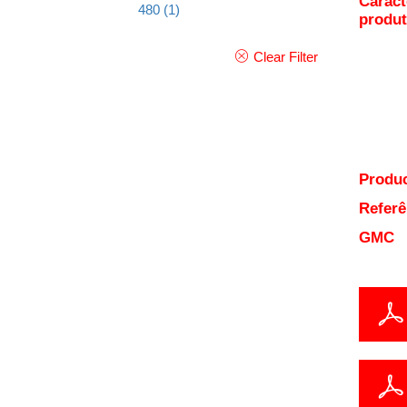
Caract
480
(1)
produ
Clear Filter
Produc
Referê
GMC