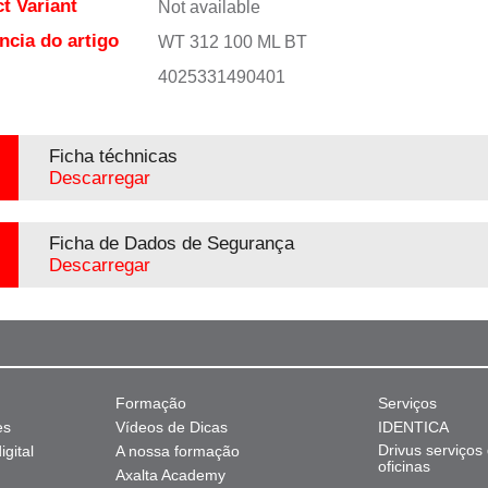
t Variant
Not available
ncia do artigo
WT 312 100 ML BT
4025331490401
Ficha téchnicas
Descarregar
Ficha de Dados de Segurança
Descarregar
Formação
Serviços
es
Vídeos de Dicas
IDENTICA
Drivus serviços
gital
A nossa formação
oficinas
Axalta Academy