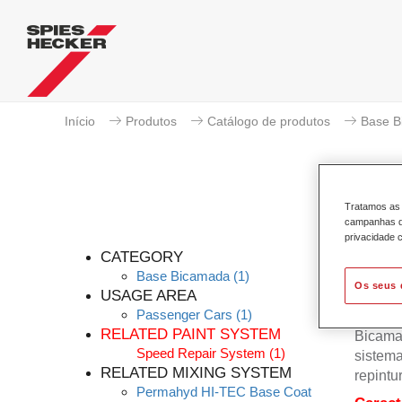
Início
Produtos
Catálogo de produtos
Base B
Tratamos as 
campanhas de
Per
privacidade c
CATEGORY
Base Bicamada
(1)
Os seus 
USAGE AREA
Passenger Cars
(1)
A Base
RELATED PAINT SYSTEM
Bicama
Speed Repair System
(1)
sistema
RELATED MIXING SYSTEM
repintu
Permahyd HI-TEC Base Coat