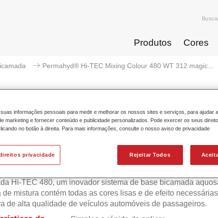
Busca
Produtos
Cores
icamada
Permahyd® Hi-TEC Mixing Colour 480 WT 312 magic...
suas informações pessoais para medir e melhorar os nossos sites e serviços, para ajudar 
 marketing e fornecer conteúdo e publicidade personalizados. Pode exercer os seus direit
mahyd® Hi-TEC Mixing Colour 480
licando no botão à direita. Para mais informações, consulte o nosso aviso de privacidade
direitos privacidade
Rejeitar Todos
Aceit
 Permahyd Hi-TEC é adequada para utilização com Permahyd
da Hi-TEC 480, um inovador sistema de base bicamada aquosa
 de mistura contém todas as cores lisas e de efeito necessárias
ra de alta qualidade de veículos automóveis de passageiros.