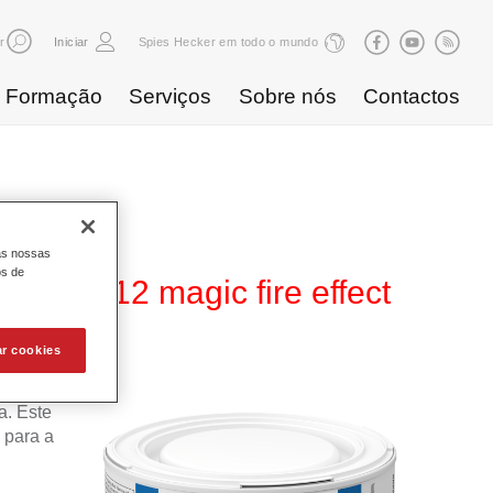
r
Iniciar
Spies Hecker em todo o mundo
Formação
Serviços
Sobre nós
Contactos
as nossas
os de
 WT 312 magic fire effect
ar cookies
 Base
. Este
 para a