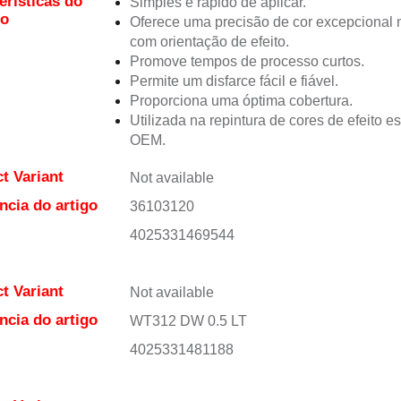
erísticas do
Simples e rápido de aplicar.
to
Oferece uma precisão de cor excepciona
com orientação de efeito.
Promove tempos de processo curtos.
Permite um disfarce fácil e fiável.
Proporciona uma óptima cobertura.
Utilizada na repintura de cores de efeito e
OEM.
t Variant
Not available
ncia do artigo
36103120
4025331469544
t Variant
Not available
ncia do artigo
WT312 DW 0.5 LT
4025331481188