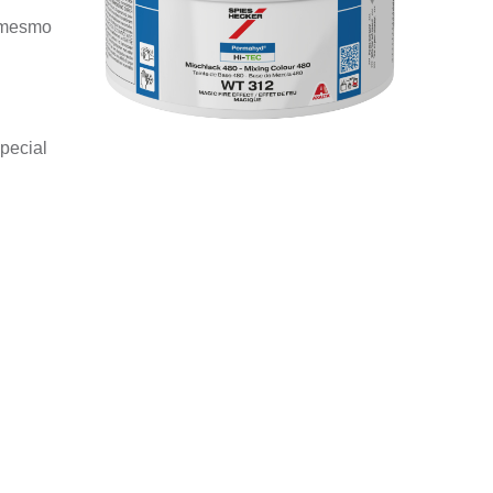
l mesmo
special