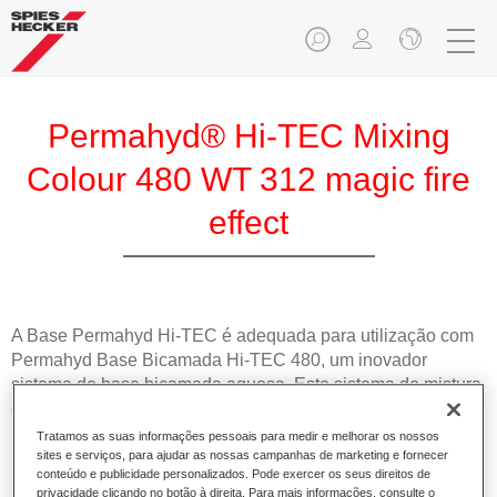
Permahyd® Hi-TEC Mixing
Colour 480 WT 312 magic fire
effect
A Base Permahyd Hi-TEC é adequada para utilização com
Permahyd Base Bicamada Hi-TEC 480, um inovador
sistema de base bicamada aquosa. Este sistema de mistura
contém todas as cores lisas e de efeito necessárias para a
repintura de alta qualidade de veículos automóveis de
Tratamos as suas informações pessoais para medir e melhorar os nossos
passageiros.
sites e serviços, para ajudar as nossas campanhas de marketing e fornecer
conteúdo e publicidade personalizados. Pode exercer os seus direitos de
privacidade clicando no botão à direita. Para mais informações, consulte o