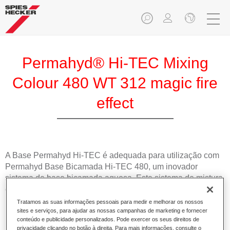
Permahyd® Hi-TEC Mixing
Colour 480 WT 312 magic fire
effect
A Base Permahyd Hi-TEC é adequada para utilização com
Permahyd Base Bicamada Hi-TEC 480, um inovador
sistema de base bicamada aquosa. Este sistema de mistura
contém todas as cores lisas e de efeito necessárias para a
repintura de alta qualidade de veículos automóveis de
Tratamos as suas informações pessoais para medir e melhorar os nossos
passageiros.
sites e serviços, para ajudar as nossas campanhas de marketing e fornecer
conteúdo e publicidade personalizados. Pode exercer os seus direitos de
privacidade clicando no botão à direita. Para mais informações, consulte o