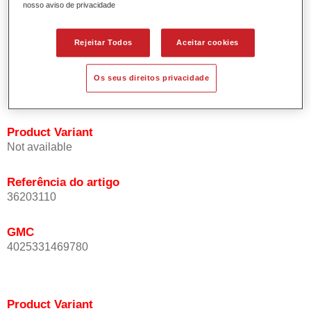
nosso aviso de privacidade
Oferece uma precisão de cor excepcional mesmo com
orientação de efeito.
Promove tempos de processo curtos.
Rejeitar Todos
Aceitar cookies
Permite um disfarce fácil e fiável.
Proporciona uma óptima cobertura.
Os seus direitos privacidade
Utilizada na repintura de cores de efeito especial OEM.
Product Variant
Not available
Referência do artigo
36203110
GMC
4025331469780
Product Variant