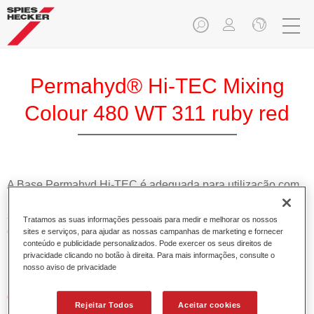
Permahyd® Hi-TEC Mixing
Colour 480 WT 311 ruby red
A Base Permahyd Hi-TEC é adequada para utilização com
Permahyd Base Bicamada Hi-TEC 480, um inovador
sistema de base bicamada aquosa. Este sistema de mistura
Tratamos as suas informações pessoais para medir e melhorar os nossos
contém todas as cores lisas e de efeito necessárias para a
sites e serviços, para ajudar as nossas campanhas de marketing e fornecer
conteúdo e publicidade personalizados. Pode exercer os seus direitos de
repintura de alta qualidade de veículos automóveis de
privacidade clicando no botão à direita. Para mais informações, consulte o
passageiros.
nosso aviso de privacidade
Características do produto
Rejeitar Todos
Aceitar cookies
Simples e rápido de aplicar.