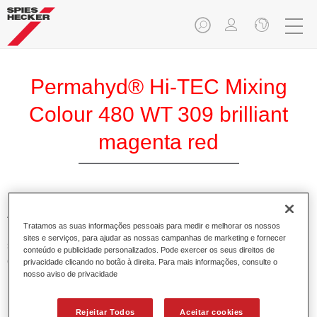
Permahyd® Hi-TEC Mixing
Colour 480 WT 309 brilliant
magenta red
A Base Permahyd Hi-TEC é adequada para utilização com
Tratamos as suas informações pessoais para medir e melhorar os nossos
Permahyd Base Bicamada Hi-TEC 480, um inovador
sites e serviços, para ajudar as nossas campanhas de marketing e fornecer
sistema de base bicamada aquosa. Este sistema de mistura
conteúdo e publicidade personalizados. Pode exercer os seus direitos de
contém todas as cores lisas e de efeito necessárias para a
privacidade clicando no botão à direita. Para mais informações, consulte o
nosso aviso de privacidade
repintura de alta qualidade de veículos automóveis de
passageiros.
Rejeitar Todos
Aceitar cookies